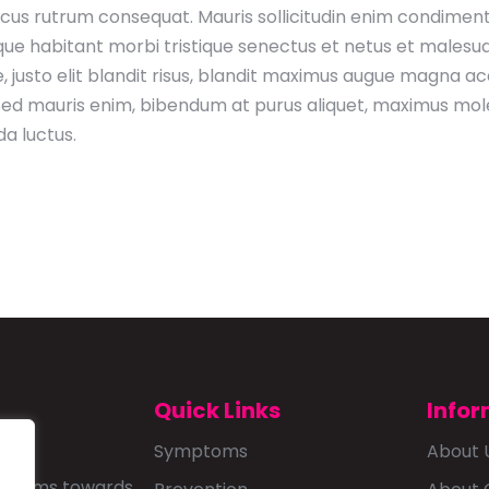
lacus rutrum consequat. Mauris sollicitudin enim condimentu
que habitant morbi tristique senectus et netus et malesu
que, justo elit blandit risus, blandit maximus augue magn
. Sed mauris enim, bibendum at purus aliquet, maximus moles
da luctus.
Quick Links
Infor
Symptoms
About 
that aims towards