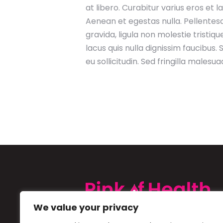
at libero. Curabitur varius eros et 
Aenean et egestas nulla. Pellentes
gravida, ligula non molestie tristi
lacus quis nulla dignissim faucibus
eu sollicitudin. Sed fringilla malesua
We value your privacy
Pink of Health is a Cipla initiative 