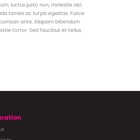
m, luctus justo non, molestie nisl.
ada fames ac turpis egestas. Fusce
a accumsan ante. Aliquam bibendum
tie tortor. Sed faucibus et tellus
mation
Us