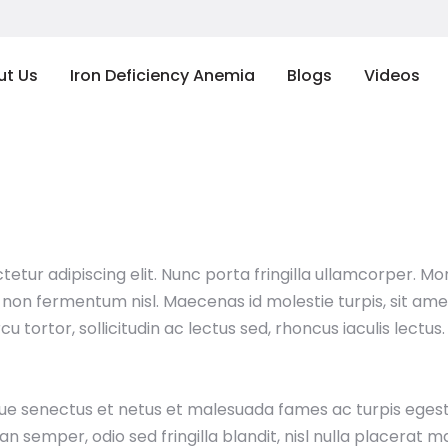
ut Us
Iron Deficiency Anemia
Blogs
Videos
ur adipiscing elit. Nunc porta fringilla ullamcorper. Morbi f
on fermentum nisl. Maecenas id molestie turpis, sit amet
rcu tortor, sollicitudin ac lectus sed, rhoncus iaculis lectus
ue senectus et netus et malesuada fames ac turpis egestas
 semper, odio sed fringilla blandit, nisl nulla placerat 